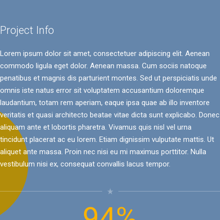
2
3
Project Info
Lorem ipsum dolor sit amet, consectetuer adipiscing elit. Aenean
4
commodo ligula eget dolor. Aenean massa. Cum sociis natoque
penatibus et magnis dis parturient montes. Sed ut perspiciatis unde
5
0
omnis iste natus error sit voluptatem accusantium doloremque
laudantium, totam rem aperiam, eaque ipsa quae ab illo inventore
veritatis et quasi architecto beatae vitae dicta sunt explicabo. Donec
6
1
aliquam ante et lobortis pharetra. Vivamus quis nisl vel urna
tincidunt placerat ac eu lorem. Etiam dignissim vulputate mattis. Ut
7
2
aliquet ante massa. Proin nec nisi eu mi maximus porttitor. Nulla
vestibulum nisi ex, consequat convallis lacus tempor.
star_rate
9
4
%